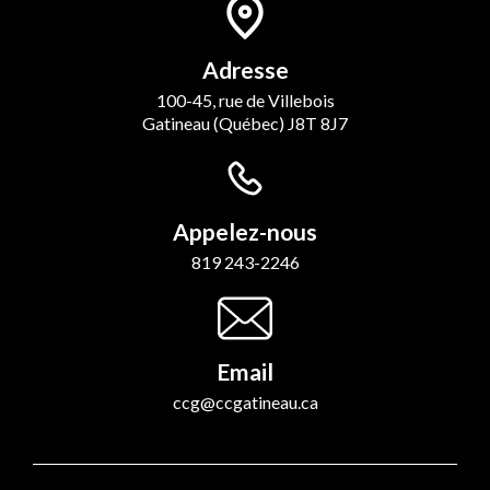
Adresse
100-45, rue de Villebois
Gatineau (Québec) J8T 8J7
Appelez-nous
819 243-2246
Email
ccg@ccgatineau.ca